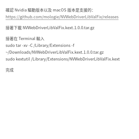
確認 Nvidia 驅動版本以及 macOS 版本是支援的：
https://github.com/mologie/NVWebDriverLibValFix/releases
接著下載 NVWebDriverLibValFix.kext.1.0.0.tar.gz
接著在 Terminal 輸入
sudo tar -xv -C /Library/Extensions -f
~/Downloads/NVWebDriverLibValFix.kext.1.0.0.tar.gz
sudo kextutil /Library/Extensions/NVWebDriverLibValFix.kext
完成