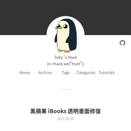
Toby 'n Hack
in->hack.we("trust");
Home
Archive
Tags
Categories
Tutorials
黑蘋果 iBooks 透明畫面修復
2017-09-30